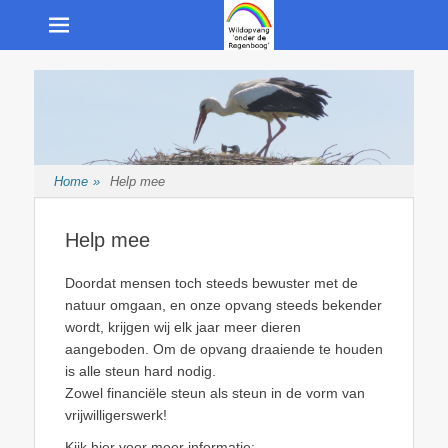
Menu
Opvang van wilde inheemse dieren
Wildopvang "onder
de Regenboog"
Home
»
Help mee
Help mee
Doordat mensen toch steeds bewuster met de
natuur omgaan, en onze opvang steeds bekender
wordt, krijgen wij elk jaar meer dieren
aangeboden. Om de opvang draaiende te houden
is alle steun hard nodig.
Zowel financiële steun als steun in de vorm van
vrijwilligerswerk!
Kijk hier voor meer informatie: