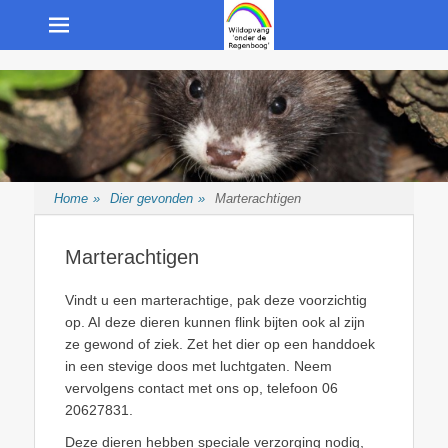
Menu
Opvang van wilde inheemse dieren
Wildopvang "onder
de Regenboog"
Home
»
Dier gevonden
»
Marterachtigen
Marterachtigen
Vindt u een marterachtige, pak deze voorzichtig
op. AI deze dieren kunnen flink bijten ook al zijn
ze gewond of ziek. Zet het dier op een handdoek
in een stevige doos met luchtgaten. Neem
vervolgens contact met ons op, telefoon 06
20627831.
Deze dieren hebben speciale verzorging nodig,