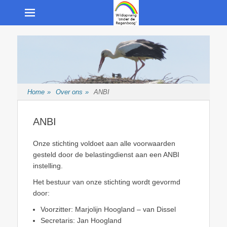
Menu
Opvang van wilde inheemse dieren
Wildopvang "onder
de Regenboog"
Home
»
Over ons
»
ANBI
ANBI
Onze stichting voldoet aan alle voorwaarden
gesteld door de belastingdienst aan een ANBI
instelling.
Het bestuur van onze stichting wordt gevormd
door:
Voorzitter: Marjolijn Hoogland – van Dissel
Secretaris: Jan Hoogland