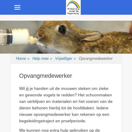
Menu
Opvang van wilde inheemse dieren
Wildopvang "onder
de Regenboog"
Home
»
Help mee
»
Vrijwilliger
»
Opvangmedewerker
Opvangmedewerker
Wil jij je handen uit de mouwen steken om zieke
en gewonde vogels te redden? Het schoonmaken
van verblijven en materialen en het voeren van de
dieren behoren hierbij tot de hoofdtaken. Iedere
nieuwe opvangmedewerker kan rekenen op een
begeleidingstraject en proefperiode.
We kunnen nog extra hulp gebruiken op de